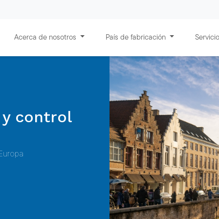
Acerca de nosotros
País de fabricación
Servici
 y control
 Europa