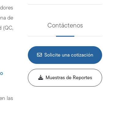
edores
ena de
Contáctenos
d (QC,
Solicite una cotización
io
Muestras de Reportes
en las