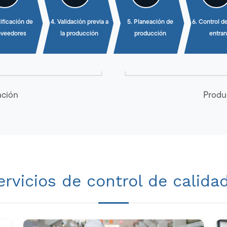
lificación de
4. Validación previa a
5. Planeación de
6. Control d
oveedores
la producción
producción
entran
ación
Produ
ervicios de control de calida