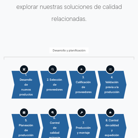
explorar nuestras soluciones de calidad
relacionadas.
Desarrollo y planificación
1.
3.
4.
Desarrollo
2. Selección
Calificación
Validación
de
de
de
previa a la
nuevos
proveedores
proveedores
producción
productos
6.
5.
8. Control
Control
7.
Planeación
de calidad
de
Producción
de
y
calidad
y montaje
producción
expedición
entrante