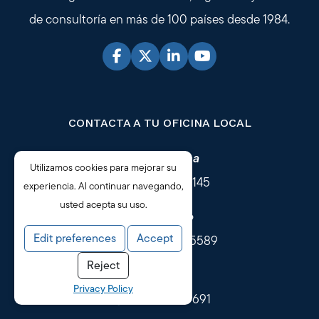
de consultoría en más de 100 países desde 1984.
CONTACTA A TU OFICINA LOCAL
Norte América
Utilizamos cookies para mejorar su
+1 206 397 1145
experiencia. Al continuar navegando,
usted acepta su uso.
Reino Unido
Edit preferences
Accept
+44 330 094 5589
Reject
Australia
Privacy Policy
+61 2 8252 7691