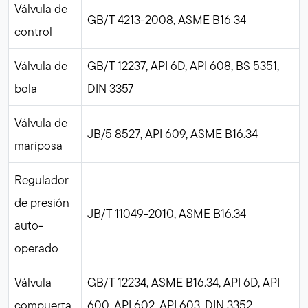
Válvula de
GB/T 4213-2008, ASME B16 34
control
Válvula de
GB/T 12237, API 6D, API 608, BS 5351,
bola
DIN 3357
Válvula de
JB/5 8527, API 609, ASME B16.34
mariposa
Regulador
de presión
JB/T 11049-2010, ASME B16.34
auto-
operado
Válvula
GB/T 12234, ASME B16.34, API 6D, API
compuerta
600, API 602, API 603, DIN 3352