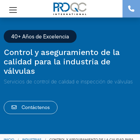
40+ Años de Excelencia
Control y aseguramiento de la
calidad para la industria de
válvulas
Servicios de control de calidad e inspección de válvulas
Contáctenos
INICIO
/
INDUSTRIAS
/
CONTROL Y ASEGURAMIENTO DE LA CALIDAD PARA