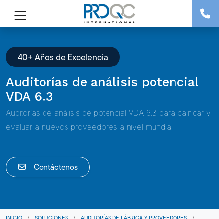
40+ Años de Excelencia
Auditorías de análisis potencial
VDA 6.3
Auditorías de análisis de potencial VDA 6.3 para calificar y
evaluar a nuevos proveedores a nivel mundial
Contáctenos
INICIO
/
SOLUCIONES
/
AUDITORÍAS DE FÁBRICA Y PROVEEDORES
/